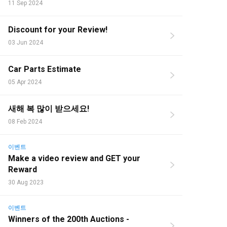
11 Sep 2024
Discount for your Review!
03 Jun 2024
Car Parts Estimate
05 Apr 2024
새해 복 많이 받으세요!
08 Feb 2024
이벤트
Make a video review and GET your
Reward
30 Aug 2023
이벤트
Winners of the 200th Auctions -